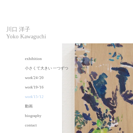
川口 洋子
Yoko Kawaguchi
exhibition
小さくて大きい 一つずつ
work'24-'20
work'19-'16
work'15-'12
動画
biography
contact