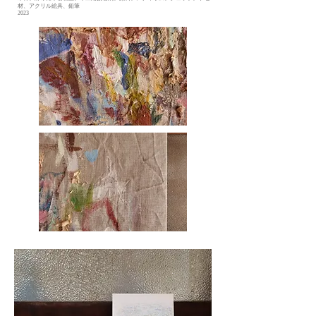
材、アクリル絵具、鉛筆
2023