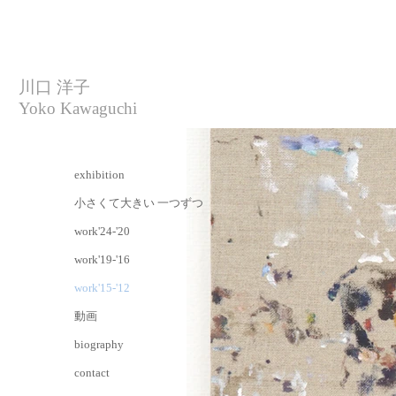
川口 洋子
Yoko Kawaguchi
exhibition
小さくて大きい 一つずつ
work'24-'20
work'19-'16
work'15-'12
動画
biography
contact